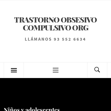
Saltar
al
TRASTORNO OBSESIVO
contenido
COMPULSIVO ORG
LLÁMANOS 93 552 6634
Menú
principal
Niños y adolescentes