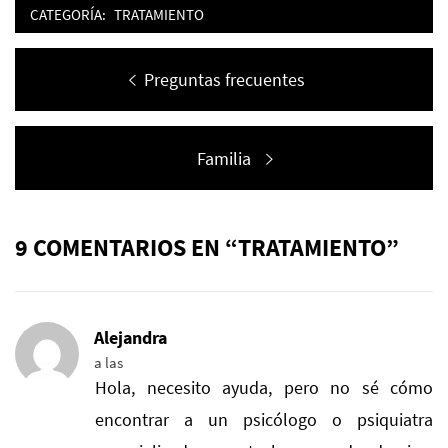
CATEGORÍA:
TRATAMIENTO
Navegación
Entrada
Preguntas frecuentes
de
anterior:
entradas
Entrada
Familia
siguiente:
9 COMENTARIOS EN “TRATAMIENTO”
Alejandra
a las
Hola, necesito ayuda, pero no sé cómo
encontrar a un psicólogo o psiquiatra