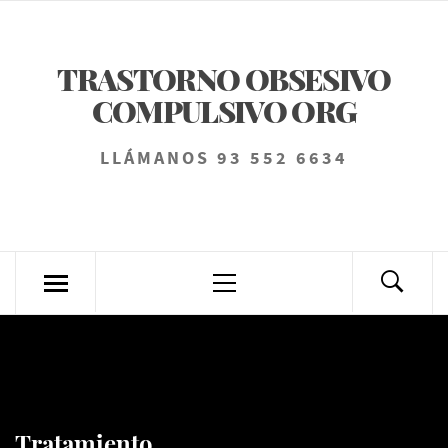
Saltar
al
TRASTORNO OBSESIVO
contenido
COMPULSIVO ORG
LLÁMANOS 93 552 6634
Menú
principal
Tratamiento